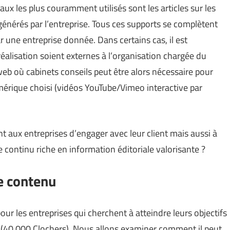
x les plus couramment utilisés sont les articles sur les
t générés par l’entreprise. Tous ces supports se complètent
r une entreprise donnée. Dans certains cas, il est
éalisation soient externes à l’organisation chargée du
web où cabinets conseils peut être alors nécessaire pour
umérique choisi (vidéos YouTube/Vimeo interactive par
aux entreprises d’engager avec leur client mais aussi à
e continu riche en information éditoriale valorisante ?
e contenu
ur les entreprises qui cherchent à atteindre leurs objectifs
(
40 000 Clochers
). Nous allons examiner comment il peut